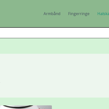
Armbånd
Fingerringe
Halsk
r