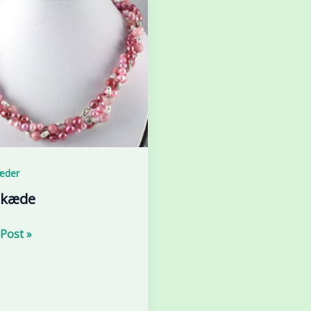
æder
skæde
kæde
Post »