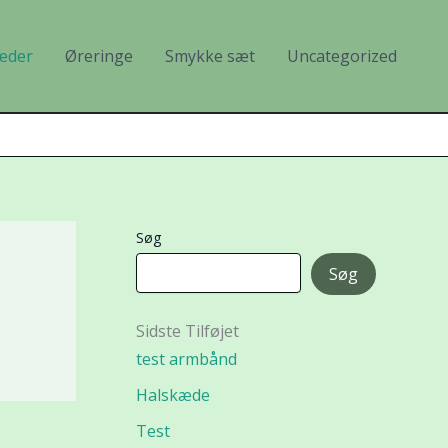
æder
Øreringe
Smykke sæt
Uncategorized
Søg
Søg
Sidste Tilføjet
test armbånd
Halskæde
Test