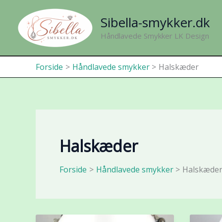
Gå
Sibella-smykker.dk
til
indholdet
Håndlavede Smykker LK Design
Forside
Håndlavede smykker
Halskæder
Halskæder
Forside
Håndlavede smykker
Halskæde