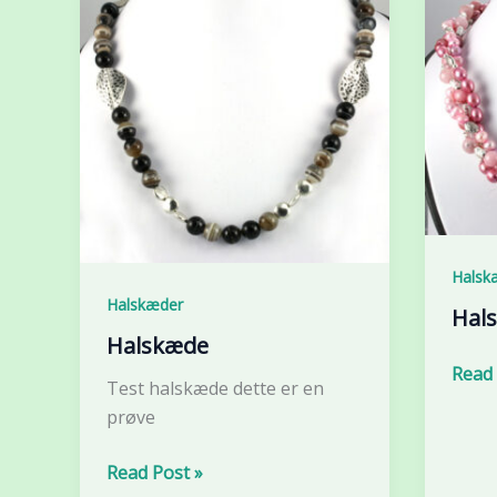
Halsk
Halskæder
Hal
Halskæde
Hals
Read 
Test halskæde dette er en
prøve
Halskæde
Read Post »